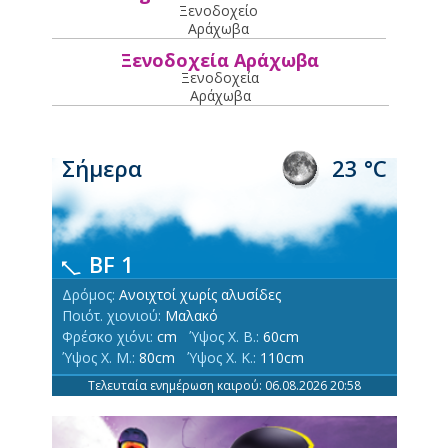
Ξενοδοχείο
Αράχωβα
Ξενοδοχεία Αράχωβα
Ξενοδοχεία
Αράχωβα
Σήμερα
23 °C
BF 1
Δρόμος:
Ανοιχτοί χωρίς αλυσίδες
Ποιότ. χιονιού:
Μαλακό
Φρέσκο χιόνι:
cm
Ύψος Χ. Β.:
60cm
Ύψος Χ. Μ.:
80cm
Ύψος Χ. Κ.:
110cm
Τελευταία ενημέρωση καιρού: 06.08.2026 20:58