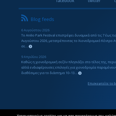
facebook
twitter
Blog feeds
6 Αυγούστου 2026
Το Anilio Park Festival επιστρέφει δυναμικά από τις 7 έως τις
Αυγούστου 2026, μετατρέποντας το Χιονοδρομικό Κέντρο Α
σε…
9 Απριλίου 2026
Καθώς η χιονοδρομική σεζόν πλησιάζει στο τέλος της, περ
αλλά ενδιαφέρουσες επιλογές για χιονοδρομία παραμένου
διαθέσιμες για το διάστημα 10–13…
Επισκεφτείτε το 
Χρησιμοποιούμε cookies για να σας προσφέρουμε την καλύτερ