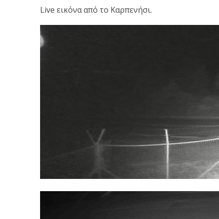
Live εικόνα από το Καρπενήσι.