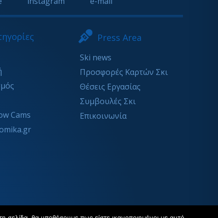
e
instagram
e-mail
τηγορίες
Press Area
Ski news
ή
Προσφορές Καρτών Σκι
σμός
Θέσεις Εργασίας
Συμβουλές Σκι
ow Cams
Επικοινωνία
omika.gr
τη σελίδα, θα υποθέσουμε πως είστε ικανοποιημένοι με αυτό.