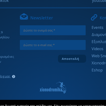
tiktok
youtub
Newsletter
Κα
Events
 9
Διαμον
νηλίου
Εξοπλι
Videos
Web Sn
ιορισμένες
ν
Xionodr
Eshop
blog μας
η δυνατή εμπειρία στη σελίδα μας. Εάν συνεχίσετε να χρησιμοποιείτε 