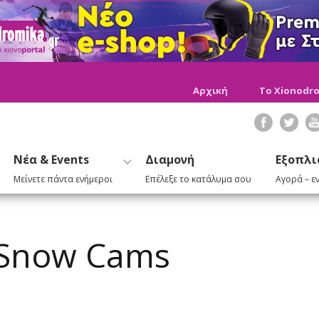
Αρχική
Το Xionodro
Νέα & Events
Διαμονή
Εξοπλι
Μείνετε πάντα ενήμεροι
Επέλεξε το κατάλυμα σου
Αγορά – ε
 Snow Cams