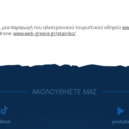
ναι μια παραγωγή του ηλεκτρονικού τουριστικού οδηγού
ww
drone:
www.web-greece.gr/etairiko/
ΑΚΟΛΟΥΘΗΣΤΕ ΜΑΣ
tiktok
youtub