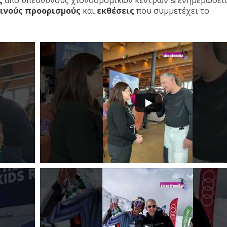
ς
από υπεύθυνους χιονοδρομικών κέντρων & ενημερώσεις
ινούς προορισμούς
και
εκθέσεις
που συμμετέχει το