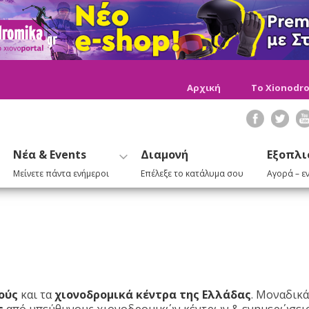
Αρχική
Το Xionodro
Νέα & Events
Διαμονή
Εξοπλι
Μείνετε πάντα ενήμεροι
Επέλεξε το κατάλυμα σου
Αγορά – ε
ούς
και τα
χιονοδρομικά κέντρα της Ελλάδας
. Μοναδικ