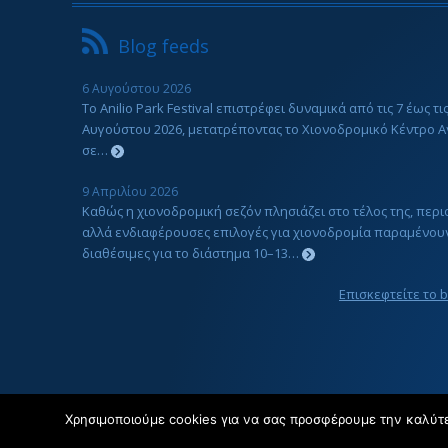
Blog feeds
6 Αυγούστου 2026
Το Anilio Park Festival επιστρέφει δυναμικά από τις 7 έως τις
Αυγούστου 2026, μετατρέποντας το Χιονοδρομικό Κέντρο Α
σε…
9 Απριλίου 2026
Καθώς η χιονοδρομική σεζόν πλησιάζει στο τέλος της, περ
αλλά ενδιαφέρουσες επιλογές για χιονοδρομία παραμένου
διαθέσιμες για το διάστημα 10–13…
Επισκεφτείτε το 
Χρησιμοποιούμε cookies για να σας προσφέρουμε την καλύτερ