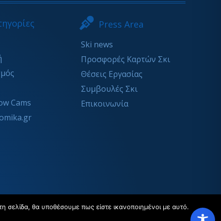
τηγορίες
Press Area
Ski news
ή
Προσφορές Καρτών Σκι
σμός
Θέσεις Εργασίας
Συμβουλές Σκι
ow Cams
Επικοινωνία
omika.gr
τη σελίδα, θα υποθέσουμε πως είστε ικανοποιημένοι με αυτό.