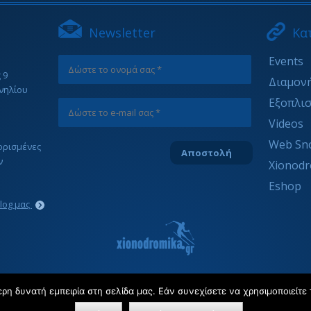
Newsletter
Κα
Events
 9
Διαμον
νηλίου
Εξοπλι
Videos
Web Sn
ιορισμένες
ν
Xionodr
Eshop
blog μας
η δυνατή εμπειρία στη σελίδα μας. Εάν συνεχίσετε να χρησιμοποιείτε 
Copyright © 2022 xionodromika.gr | All rights reserved