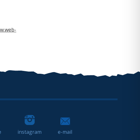
w.web-
e
instagram
e-mail