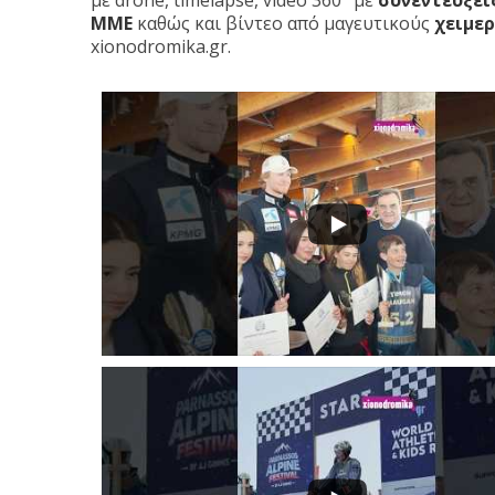
με drone, timelapse, video 360° με
συνεντεύξει
ΜΜΕ
καθώς και βίντεο από μαγευτικούς
χειμερ
xionodromika.gr.