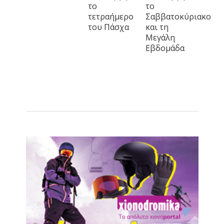
το
το
τετραήμερο
Σαββατοκύριακο
του Πάσχα
και τη
Μεγάλη
Εβδομάδα