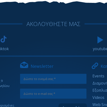
ΑΚΟΛΟΥΘΗΣΤΕ ΜΑΣ
tiktok
youtub
Newsletter
Κα
Events
 9
Διαμον
νηλίου
Εξοπλι
Videos
Web Sn
ιορισμένες