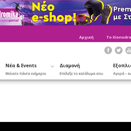
Αρχική
Το Xionodro
Νέα & Events
Διαμονή
Εξοπλι
Μείνετε πάντα ενήμεροι
Επέλεξε το κατάλυμα σου
Αγορά – ε