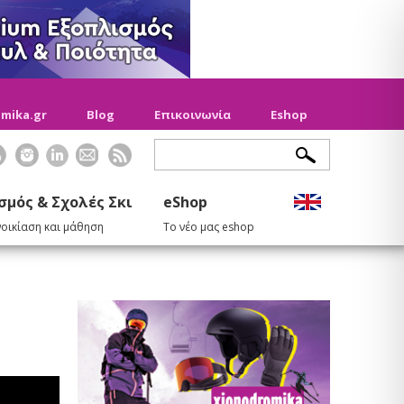
mika.gr
Blog
Επικοινωνία
Eshop
σμός & Σχολές Σκι
eShop
νοικίαση και μάθηση
Το νέο μας eshop