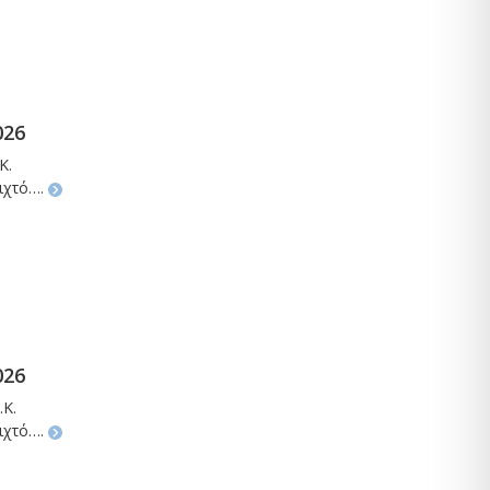
026
Κ.
οιχτό….
026
.Κ.
οιχτό….