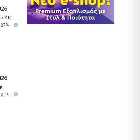
026
ο Χ.Κ.
οιχτό….
026
Κ.
οιχτό….