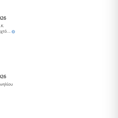
026
.Κ.
οιχτό….
026
 Ανηλίου