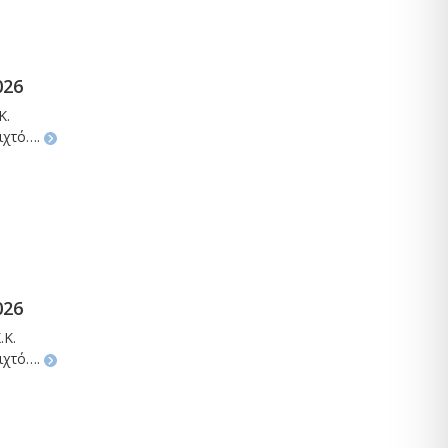
026
Κ.
οιχτό….
026
.Κ.
οιχτό….