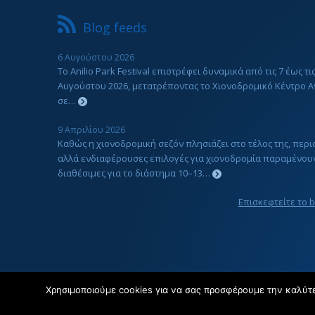
Blog feeds
6 Αυγούστου 2026
Το Anilio Park Festival επιστρέφει δυναμικά από τις 7 έως τις
Αυγούστου 2026, μετατρέποντας το Χιονοδρομικό Κέντρο Α
σε…
9 Απριλίου 2026
Καθώς η χιονοδρομική σεζόν πλησιάζει στο τέλος της, περ
αλλά ενδιαφέρουσες επιλογές για χιονοδρομία παραμένου
διαθέσιμες για το διάστημα 10–13…
Επισκεφτείτε το 
Χρησιμοποιούμε cookies για να σας προσφέρουμε την καλύτερ