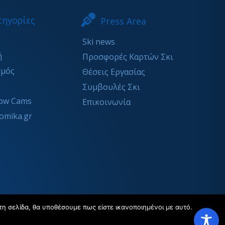
τηγορίες
Press Area
Ski news
ή
Προσφορές Καρτών Σκι
σμός
Θέσεις Εργασίας
Συμβουλές Σκι
ow Cams
Επικοινωνία
omika.gr
τη σελίδα, θα υποθέσουμε πως είστε ικανοποιημένοι με αυτό.