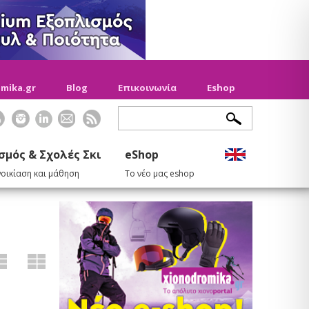
mika.gr
Blog
Επικοινωνία
Eshop
σμός & Σχολές Σκι
eShop
νοικίαση και μάθηση
Το νέο μας eshop