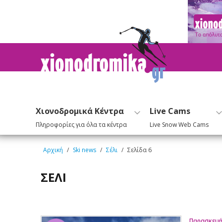
Χιονοδρομικά Κέντρα
Live Cams
Πληροφορίες για όλα τα κέντρα
Live Snow Web Cams
Αρχική
/
Ski news
/
Σέλι
/
Σελίδα 6
ΣΈΛΙ
Παρασκευή