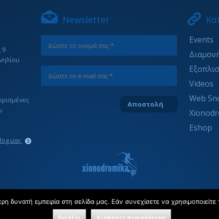
Newsletter
Κα
Events
 9
Διαμον
νηλίου
Εξοπλι
Videos
Web Sn
ιορισμένες
ν
Xionodr
Eshop
blog μας
η δυνατή εμπειρία στη σελίδα μας. Εάν συνεχίσετε να χρησιμοποιείτε 
Copyright © 2022 xionodromika.gr | All rights reserved
Εντάξει
Διαβάστε περισσότερα