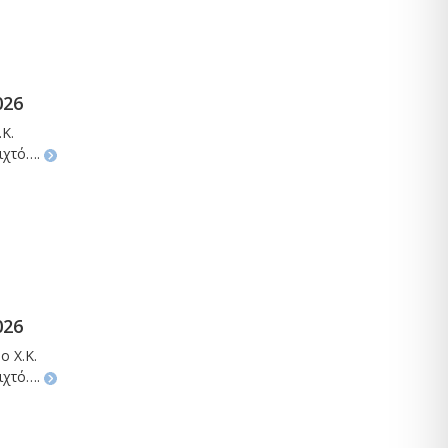
026
Κ.
οιχτό….
026
ο Χ.Κ.
οιχτό….