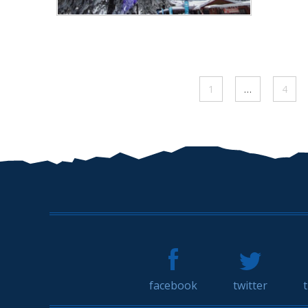
1
…
4
facebook
twitter