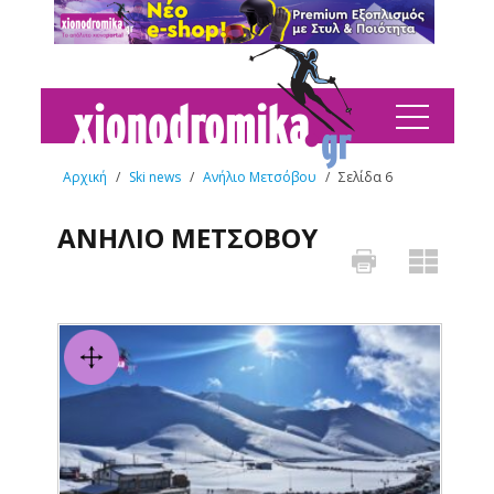
Αρχική
/
Ski news
/
Ανήλιο Μετσόβου
/
Σελίδα 6
ΑΝΉΛΙΟ ΜΕΤΣΌΒΟΥ