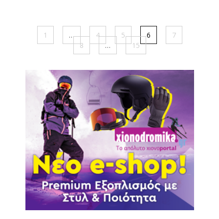
1
…
4
5
6
7
8
…
15